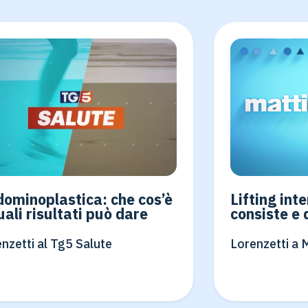
ominoplastica: che cos’è
Lifting int
uali risultati può dare
consiste e 
nzetti al Tg5 Salute
Lorenzetti a 