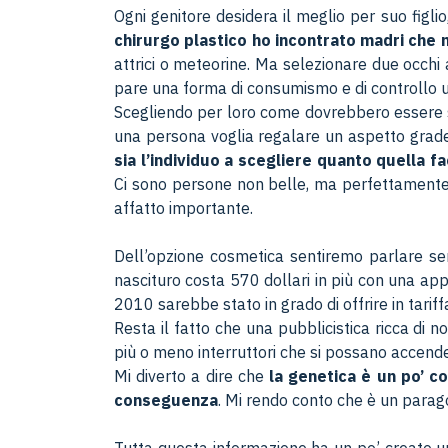
Ogni genitore desidera il meglio per suo figlio,
chirurgo plastico ho incontrato madri che mi
attrici o meteorine. Ma selezionare due occhi
pare una forma di consumismo e di controllo un
Scegliendo per loro come dovrebbero essere s
una persona voglia regalare un aspetto grade
sia l’individuo a scegliere quanto quella fac
Ci sono persone non belle, ma perfettamente a 
affatto importante.
Dell’opzione cosmetica sentiremo parlare sem
nascituro costa 570 dollari in più con una ap
2010 sarebbe stato in grado di offrire in tariff
Resta il fatto che una pubblicistica ricca di 
più o meno interruttori che si possano accend
Mi diverto a dire che
la genetica è un po’ co
conseguenza
. Mi rendo conto che è un parag