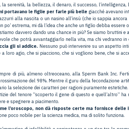
 la serenità, la bellezza, il denaro, il successo, l’intelligenza,
 portavano le figlie per farle più belle
giacché avevano intr
 azzurri alla nascita o un nasino all’insù (che io sappia anco
 po’ estrema, mi dà l’idea che anche un figlio debba essere or
tiamo davvero dando una chance in più? Se siamo bruttini e an
vole che potrà avvantaggiarlo nella vita, ma chi vedranno i
cia gli si addice.
Nessuno può intervenire su un aspetto int
loro agio, che si piacciono, che si vogliono bene, che si accet
pre di più, almeno oltreoceano, alla Sperm Bank Inc. Fertilit
prossimazione del 98%. Mentre il guru della fecondazione artif
ario la selezione dei caratteri per ragioni puramente estetiche.
notizie del tenore “scoperto il gene di questo e quell’altro” ha
ere e spegnere a piacimento.
me l’oroscopo, non dà risposte certe ma fornisce delle ind
one poco nobile per la scienza medica, ma di solito funziona.