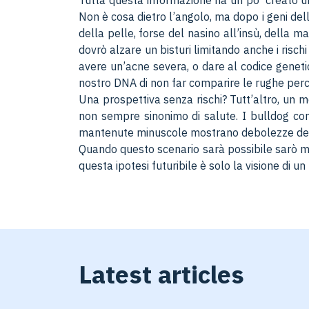
Tutta questa informazione ha un po’ creato un
Non è cosa dietro l’angolo, ma dopo i geni dell
della pelle, forse del nasino all’insù, della m
dovrò alzare un bisturi limitando anche i risc
avere un’acne severa, o dare al codice geneti
nostro DNA di non far comparire le rughe perc
Una prospettiva senza rischi? Tutt’altro, un m
non sempre sinonimo di salute. I bulldog con
mantenute minuscole mostrano debolezze degli
Quando questo scenario sarà possibile sarò molt
questa ipotesi futuribile è solo la visione di 
Latest articles