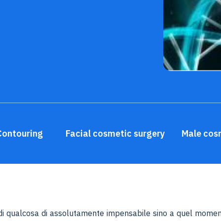
Contouring
Facial cosmetic surgery
Male cos
e di qualcosa di assolutamente impensabile sino a quel momen