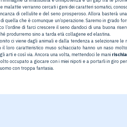
’immagine di infallibilità e onnipotenza e un gap tra le prome
e malattie verranno cercati i geni dei caratteri somatici, conos
ancanza di cellulite e del seno prosperoso. Allora basterà una 
hi di quella che è comunque un’operazione. Saremo in grado fors
co l’ordine di farci crescere il seno dandoci di una buona ris
hé produrremo sino a tarda età collagene ed elastina.
onito ci viene dagli animali e dalla tendenza a selezionare le 
 il loro caratteristico muso schiacciato hanno un naso molto
 arti e così via. Ancora una volta, mettendoci le mani
rischia
o occupato a giocare con i miei nipoti e a portarli in giro per
un uomo con troppa fantasia.