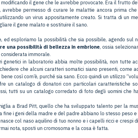
 modificando il gene che le avrebbe provocate. Era il frutto 
, avrebbe permesso di curare le malattie ancora prima che 
o utilizzando un virus appositamente creato. Si tratta di un 
liare il gene malato e sostituire il sano.
, ed esploriamo la possibilità che sia possibile, agendo sul n
re una possibilità di bellezza in embrione
, ossia seleziona
 considerata immorale.
 genetici in laboratorio abbia molte possibilità, non tutte acca
 chiedere che alcuni caratteri somatici siano presenti, come ad 
 bene così com’è, purché sia sano. Ecco quindi un utilizzo “volu
 un catalogo di donatori con particolari caratteristiche somatic
ti, bassi, tutti su un catalogo corredato di foto degli uomini c
miglia a Brad Pitt, quello che ha sviluppato talento per la musi
 fine i geni della madre e del padre abbiano lo stesso peso e 
nasce col naso aquilino di tuo nonno e i capelli ricci e crespi
rmai nota, sposti un cromosoma e la cosa è fatta.