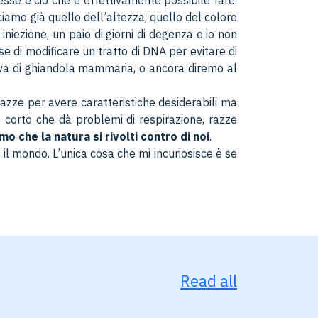
sse e ciò che è effettivamente possibile fare.
ciamo già quello dell’altezza, quello del colore
iniezione, un paio di giorni di degenza e io non
e di modificare un tratto di DNA per evitare di
erva di ghiandola mammaria, o ancora diremo al
razze per avere caratteristiche desiderabili ma
 corto che dà problemi di respirazione, razze
mo che la natura si rivolti contro di noi
.
 il mondo. L’unica cosa che mi incuriosisce è se
Read all