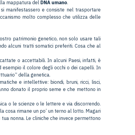
della mappatura del
DNA umano
.
si manifestassero e consiste nel trasportare
meccanismo molto complesso che utilizza delle
ostro patrimonio genetico, non solo usare tali
ndo alcuni tratti somatici preferiti. Cosa che al
ttate o accettabili. In alcuni Paesi, infatti, è
esempio il colore degli occhi o dei capelli. In
ttuario” della genetica.
he e intellettive: biondi, bruni, ricci, lisci,
he hanno donato il proprio seme e che mettono in
ca o le scienze o le lettere e via discorrendo.
la cosa rimane un po’ un terno al lotto. Magari
 di tua nonna. Le cliniche che invece permettono