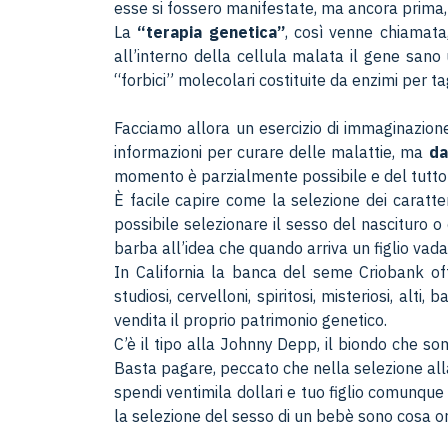
esse si fossero manifestate, ma ancora prima,
La
“terapia genetica”
, così venne chiamata
all’interno della cellula malata il gene san
“forbici” molecolari costituite da enzimi per tag
Facciamo allora un esercizio di immaginazione
informazioni per curare delle malattie, ma
da
momento è parzialmente possibile e del tutto
È facile capire come la selezione dei caratteri
possibile selezionare il sesso del nascituro o
barba all’idea che quando arriva un figlio vada
In California la banca del seme Criobank offre
studiosi, cervelloni, spiritosi, misteriosi, al
vendita il proprio patrimonio genetico.
C’è il tipo alla Johnny Depp, il biondo che so
Basta pagare, peccato che nella selezione alla
spendi ventimila dollari e tuo figlio comunque 
la selezione del sesso di un bebè sono cosa o