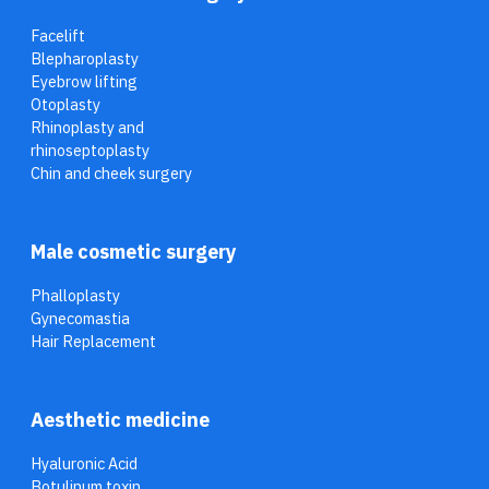
Facelift
Blepharoplasty
Eyebrow lifting
Otoplasty
Rhinoplasty and
rhinoseptoplasty
Chin and cheek surgery
Male cosmetic surgery
Phalloplasty
Gynecomastia
Hair Replacement
Aesthetic medicine
Hyaluronic Acid
Botulinum toxin