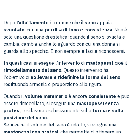
Dopo
l’allattamento
è comune che il
seno
appaia
svuotato
, con una
perdita di tono e consistenza
. Non è
solo una questione di estetica: quando il seno si svuota e
cambia, cambia anche lo sguardo con cui una donna si
guarda allo specchio. E non sempre è facile riconoscersi.
In questi casi, si esegue l’intervento di
mastopessi
, cioè il
rimodellamento del seno
. Questo intervento ha
l’obiettivo di
sollevare e ridefinire la forma del seno
,
restituendo armonia e proporzione alla figura.
Quando il
volume mammario
è ancora
consistente
e può
essere rimodellato, si esegue una
mastopessi senza
protesi
, e si lavora esclusivamente sulla
forma e sulla
posizione del seno
.
Se, invece, il volume del seno è ridotto, si esegue una
mastopessi con protesi
, che permette di ottenere un