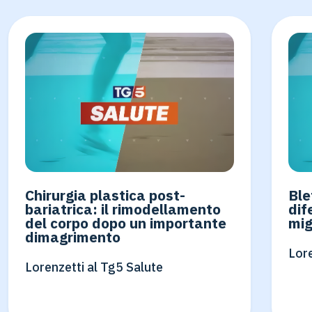
Chirurgia plastica post-
Ble
bariatrica: il rimodellamento
dif
del corpo dopo un importante
mig
dimagrimento
Lore
Lorenzetti al Tg5 Salute