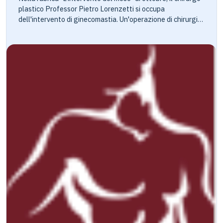
plastico Professor Pietro Lorenzetti si occupa
dell'intervento di ginecomastia. Un'operazione di chirurgia
estetica rivolta esclusivamente all'universo maschile, utile
a ridurre l'aumento del volume della mammella dell'uomo.
Nonostante i numeri della chirurgia estetica al maschile
siano notevolmente inferiori di quelli che vedono
protagoniste le donne, l'essere attraenti non è più un tabù
per il sesso maschile. Botox, filler, rino e otoplastica e il
rimodellamento dell'addome con liposuzione sono gli
interventi più richiesti da un sesso 'forte' che trova
nell'estetica un motivo di competitività sia nel lavoro che
nella vita privata. In partcolare per il sesso maschile è
fondamentale che l'immagine corporea sia coerente con
l'identità di genere e quindi tutti gli aspetti
'femminilizzanti' sono vissuti con disagio e dolore psichico.
Tra questi le dimensioni dell'organi sessuale e l'evidenza di
caratteri sessuali femminili come l'aumento delle
mammelle. La ginecomastia , termine che deriva dal greco
ghiunè mastos ossia seni di donna, è l'aumento più o meno
eccessivo del volume della mammella dell'uomo. Si
riscontra più frequentemente a partire già dall'età