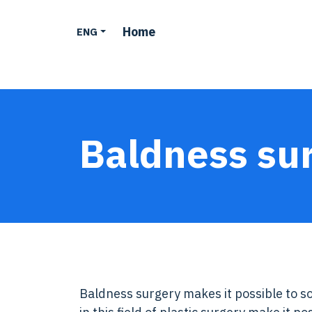
Home
ENG
Baldness su
Baldness surgery makes it possible to s