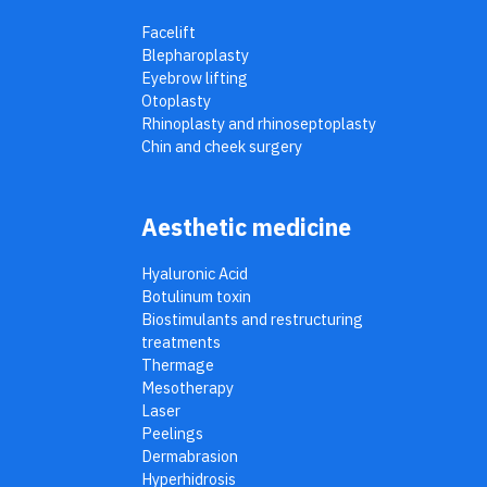
l’esposizione al calore intenso (es. sauna)
Facelift
e per 6 mesi l’esposizione diretta al sole.
Blepharoplasty
Eyebrow lifting
Otoplasty
Rhinoplasty and rhinoseptoplasty
Chin and cheek surgery
Aesthetic medicine
Hyaluronic Acid
Botulinum toxin
Biostimulants and restructuring
treatments
Thermage
Mesotherapy
Laser
Peelings
Dermabrasion
Hyperhidrosis