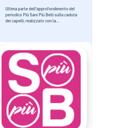
Ultima parte dell'approfondimento del
periodico Più Sani Più Belli sulla caduta
dei capelli, realizzato con la
collaborazione del Professor Pietro
Lorenzetti e del Professor Franco
Buttafarro, rispettivamente Presidente
e Vice Presidente della Società Italiana
di Cura e Chirurgia della Calvizie. Si
parla delle terapie più indicate,
dell'autotrapianto e delle tecniche
utilizzate per il trattamento della
perdita dei capelli. Le terapie: cure
mediche e farmacologiche, quali i limiti?
"La perdita di capelli nelle donne è
ancora un vero e proprio tabù e le
persone che soffrono di questo
problema trascorrono tra i 5 e i 10 anni
alla ricerca di una soluzione, provando
farmaci e lozioni, fino a ricorrere a
parrucche per nascondere