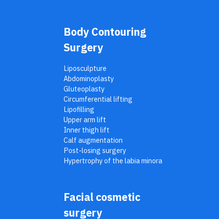
sopracciglia con un paio di forbicine.
ottenere, in modo da non incorrere in
Avvertenze per il post operatorio.
delusioni. La decisione di quale metodo di
Assumere la terapia prescritta,
estrazione si utilizzerà, quindi, andrà
Body Contouring
rispettando orari e somministrazioni.
soppesata durante il consulto con il
Lavare il viso tutti i giorni con un
Surgery
chirurgo. Le percentuali di attecchimento,
detergente delicato a ph acido,
per esempio, sono molto alte ma non
massaggiando delicatamente la zona
Liposculpture
uguali e di questo aspetto è importante
trapiantata con i polpastrelli. Lavare i
Abdominoplasty
discutere durante il colloquio pre-
capelli il giorno dopo l’intervento.
Gluteoplasty
operatorio per far sì che la paziente si
Applicare un velo di apposita pomata di
Circumferential lifting
sottoponga all'intervento con le
per 14 giorni, solo sulla cicatrice dove è
Lipofilling
aspettative giuste. ...continua
stato effettuato il prelievo. L’edema
Upper arm lift
palpebrale dura 4/5 giorni. Per alcuni
Inner thigh lift
giorni è utile eseguire impacchi di acqua
Calf augmentation
borica o soluzione fisiologica fredda sugli
Post-losing surgery
occhi. Per qualche giorno una modesta
Hypertrophy of the labia minora
lacrimazione è normale. Dopo due o tre
giorni è in genere possibile riprendere
un’attività lavorativa leggera. Eventuali
Facial cosmetic
trattamenti estetici della pelle del viso
possono essere praticati solo con il
surgery
consenso del chirurgo. Evitare per 1 mese