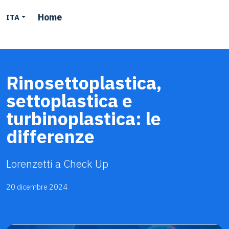
Home
ITA
Rinosettoplastica,
settoplastica e
turbinoplastica: le
differenze
Lorenzetti a Check Up
20 dicembre 2024