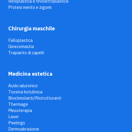
Rinoplastica e rinosettoplastica
Protesi mento e zigomi
Chirurgia maschile
Falloplastica
Ginecomastia
Trapianto di capelli
Medicina estetica
Acido ialuronico
Tossina botulinica
Biostimolanti/Ristrutturanti
Thermage
Mesoterapia
Laser
Peelings
Dermoabrasione