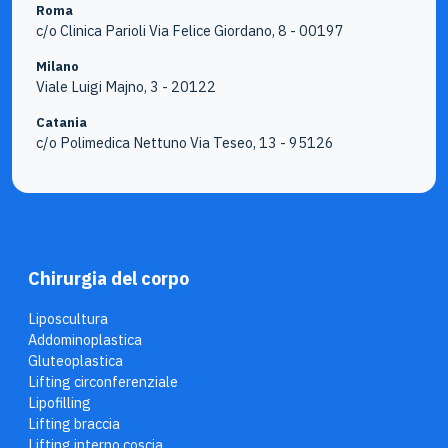
Roma
c/o Clinica Parioli Via Felice Giordano, 8 - 00197
Milano
Viale Luigi Majno, 3 - 20122
Catania
c/o Polimedica Nettuno Via Teseo, 13 - 95126
Chirurgia del corpo
Liposcultura
Addominoplastica
Gluteoplastica
Lifting circonferenziale
Lipofilling
Lifting braccia
Lifting interno coscia