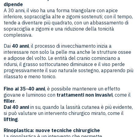
dipende
A 30 anni, il viso ha una forma triangolare con apice
inferiore, sopracciglia alte e zigomi sostenuti; con il tempo,
tende a diventare più quadrato, con un abbassamento di
sopracciglia e zigomi e una riduzione della tonicità
complessiva.
Dai
40 anni
, il processo di invecchiamento inizia a
interessare non solo la pelle ma anche le strutture ossee
e adipose del volto. Le entità del cranio cominciano a
ridursi, il grasso sottocutaneo diminuisce e il viso perde
progressivamente il suo naturale sostegno, apparendo più
rilassato e meno tonico.
Fino ai 35-40 anni
, è possibile mantenere un effetto
giovane e luminoso con
trattamenti non invasivi
, come il
filler
.
Dai 40 anni
in su, quando la lassità cutanea è più evidente,
si può valutare un intervento chirurgico mirato, come il
lifting
.
Rinoplastica: nuove tecniche chirurgiche
La rinoplastica è un intervento che permette