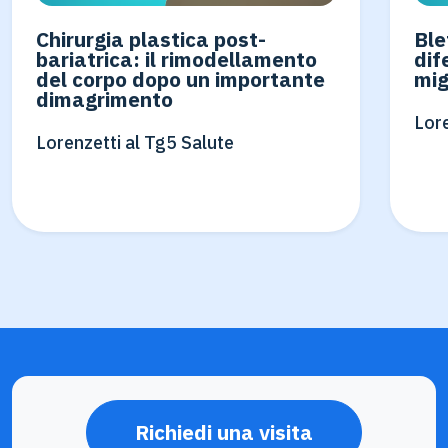
Chirurgia plastica post-
Ble
bariatrica: il rimodellamento
dif
del corpo dopo un importante
mig
dimagrimento
Lore
Lorenzetti al Tg5 Salute
Richiedi una visita