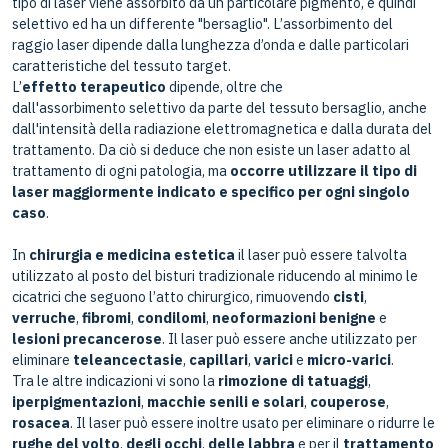
tipo di laser viene assorbito da un particolare pigmento, è quindi
selettivo ed ha un differente "bersaglio". L’assorbimento del
raggio laser dipende dalla lunghezza d’onda e dalle particolari
caratteristiche del tessuto target.
L’
effetto terapeutico
dipende, oltre che
dall'assorbimento selettivo da parte del tessuto bersaglio, anche
dall'intensità della radiazione elettromagnetica e dalla durata del
trattamento. Da ciò si deduce che non esiste un laser adatto al
trattamento di ogni patologia, ma
occorre utilizzare il tipo di
laser maggiormente indicato e specifico per ogni singolo
caso
.
In
chirurgia e medicina estetica
il laser può essere talvolta
utilizzato al posto del bisturi tradizionale riducendo al minimo le
cicatrici che seguono l’atto chirurgico, rimuovendo
cisti
,
verruche
,
fibromi
,
condilomi
,
neoformazioni benigne
e
lesioni precancerose
. Il laser può essere anche utilizzato per
eliminare
teleancectasie
,
capillari
,
varici
e
micro-varici
.
Tra le altre indicazioni vi sono la
rimozione di tatuaggi
,
iperpigmentazioni
,
macchie senili e solari
,
couperose
,
rosacea
. Il laser può essere inoltre usato per eliminare o ridurre le
rughe del volto
,
degli occhi
,
delle labbra
e per il
trattamento