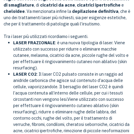
di smagliature
, di
cicatrici da acne
,
cicatrici ipertrofiche
e
cheloidee
. Va menzionata infine la
depilazione definitiva
, che è
uno dei trattamenti laser più richiesti, sia per esigenze estetiche,
che per il trattamento di patologie quali l’irsutismo.
Tra i laser più utilizzati ricordiamo i seguenti.
LASER FRAZIONALE
: è una nuova tipologia di laser. Viene
utilizzato con successo per ridurre o eliminare macchie
cutanee, melasma, cicatrici da acne, piccole rughe del volto e
per effettuare il ringiovanimento cutaneo non ablativo (skin
resurfacing).
LASER CO2
: Il laser CO2 pulsato consiste in un raggio ad
anidride carbonica che agisce sul contenuto d’acqua delle
cellule, vaporizzandole. Il bersaglio del laser CO2 è quindi
l’acqua contenuta all’interno delle cellule, per cui i tessuti
circostanti non vengono lesi.Viene utilizzato con successo
per effettuare il ringiovanimento cutaneo ablativo (skin
resurfacing), ridurre o eliminare rughe delle labbra, del
contorno occhi, rughe del volto, per il trattamento di
verruche, fibromi, condilomi, cheratosi seborroiche, cicatrici da
acne, cicatrici ipertrofiche, rimozione di piccole neoformazioni