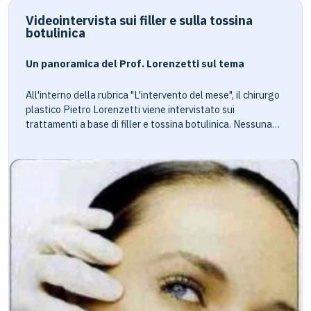
Videointervista sui filler e sulla tossina
botulinica
Un panoramica del Prof. Lorenzetti sul tema
All'interno della rubrica "L'intervento del mese", il chirurgo
plastico Pietro Lorenzetti viene intervistato sui
trattamenti a base di filler e tossina botulinica. Nessuna
cicatrice e risultati pressoché immediati. Sono due delle
caratteristiche dell'intervento last minute a base di filler e
botulino, che si può effettuare anche prima di andare in
vacanza. Come spiega il Prof. Lorenzetti non vi è infatti
nessuna controindicazione. Solo nei casi in cui dovesse
presentarsi qualche piccola ecchimosi, dovuta alle
iniezioni, il paziente è tenuto a non esporsi
immediatamente al sole. Vanno poi sfatate alcune false
credenze sui filler e la tossina botulinica, come quella
secondo cui creano dipendenza nei pazienti, che tendono a
ricorvervi più volte. Secondo il Professore, se vi è stato un
riassorbimento nei 7-10 mesi seguenti al primo