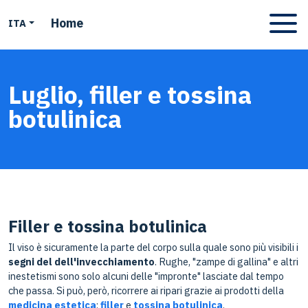
Home
ITA
Apri men
Luglio, filler e tossina
botulinica
Filler e tossina botulinica
Il viso è sicuramente la parte del corpo sulla quale sono più visibili i
segni del dell'invecchiamento
. Rughe, "zampe di gallina" e altri
inestetismi sono solo alcuni delle "impronte" lasciate dal tempo
che passa. Si può, però, ricorrere ai ripari grazie ai prodotti della
medicina estetica
:
filler
e
tossina botulinica
.