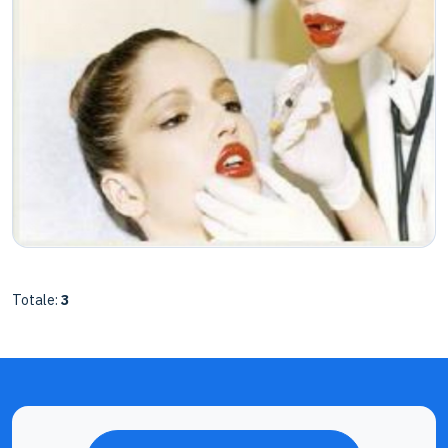
caratterizzava i trattamenti a base di filler. Di seguito la
guardare il suo volto “a pezzi”, ovvero concentrandosi
storia completa. Quella di Agnese è una brutta storia
sulle unità estetiche del viso (la fronte, la regione orbito-
iniziata 8 anni fa, quando probabilmente l’informazione
palpebrale, la regione delle guance e il collo) e non nel suo
sulla chirurgia plastica era meno diffusa, e i filler erano
insieme. Poi le chiedo di guardare alcune foto di stelle del
qualcosa di nuovo. Ad Agnese nel 2000 viene impiantato
cinema e di giudicarle insieme, voglio che mi dica cosa
prima del silicone liquido nelle labbra che le induce una
ritiene attraente e cosa invece giudica antiestetico. Mi
grave reazione allergica. Dopo una lunga cura a base di
rendo conto che ha una buona capacità di critica per ciò
cortisone, lo stesso medico, che accerto non essere un
che riguarda gli altri, che svanisce quando osserva se
dermatologo o un chirurgo plastico, decide di correggere
stessa. Critica gli zigomi troppo accentuati di alcune attrici
le imperfezioni iniettando un filler permanente non meglio
molto simili ai propri. È un colloquio molto lungo ma lei mi
identificato. Il disastro si evidenzia solo alcuni mesi dopo
ascolta attenta. Riusciamo a focalizzare quali sono i punti
con la comparsa di una serie di granulomi. Comincia quello
del volto che tendono a dare un aspetto invecchiato,
che non ho dubbi a definire un calvario. Dieci interventi
valorizziamo i suoi e decidiamo insieme pochi trattamenti
chirurgici per rimuovere i granulomi. Oramai è tristemente
ma molto mirati. Le prometto che alzando lievemente le
noto che i filler permanenti sono fonte di numerosi
Totale:
3
sopracciglia aprirò lo sguardo, riempirò le rughe intorno al
problemi e il loro utilizzo dovrebbe essere evitato. Questi
naso, i solchi naso-genieni, ma non toccheremo più gli
materiali sono infatti estranei all’organismo e vanno
zigomi, anzi attenderemo che l’acido ialuronico si riassorba
spesso incontro a rigetto da parte del sistema immunitario,
naturalmente. Io le prometto di frenare l’invecchiamento
inoltre non sono stabili e tendono a migrare in altre zone
del suo volto ma lei si deve fidare di me e deve
del viso. Iniettare due filler differenti nella stessa zona,
assolutamente rispettare i tempi. Facciamo un patto: se
poi, è un vero e proprio azzardo, per non parlare del fatto
cederà alla tentazione di un filler “fuori programma” mi
che le labbra sono un punto estremamente delicato e