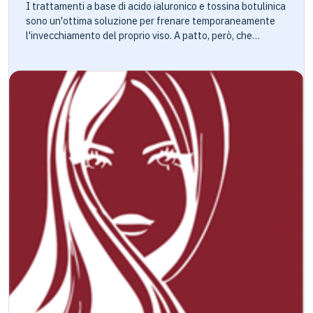
I trattamenti a base di acido ialuronico e tossina botulinica
trattamento possono infatti portare risultati non sempre
sono un'ottima soluzione per frenare temporaneamente
correggibili con interventi riparatori e, dove questo sia
l'invecchiamento del proprio viso. A patto, però, che
possibile, sono richiesti numerosi step per rimediare ai
vengano eseguiti a distanza di tempo l'uno dall'altro, in
danni causati. Qualità delle sostanza utilizzate e
modo da far riassorbire le sostanze utilizzate ed evitare di
professionalità di chi le maneggia, sono dunque i requisiti
stravolgere la naturale fisionomia del proprio volto. A volte
fondamentali che il paziente deve tenera a mente se ha
succede che qualche paziente, incoraggiata dai risultati,
intenzione di sottoporsi a questo tipo di trattamenti. Solo
non rispetti questo criterio e cada in una "dipendenza dal
così si può garantire la sua sicurezza e quella del risultato
ritocco" che spinge a ricorrere alle "punturine" con una
finale.
frequenza eccessiva. Caterina, 52 anni, ne è stata un
esempio e quella che segue è la sua storia. Caterina è una
habituée del mio studio, simpatica, briosa, sempre allegra,
a tratti infantile nonostante i 52 anni ben portati, grazie
anche alle cure cui si sottopone con regolarità. Entrata in
menopausa intorno ai 48 anni, da quel momento ha
sviluppato una sorta di timore di invecchiare, come se
potesse svegliarsi un mattino e vedersi trasformata, senza
riconoscersi più. Dapprima sono state le frequenti visite
dal ginecologo per tentare di frenare la fisiologica
cessazione dell’età fertile. Poi un’amica le ha svelato il
magico mondo di ciò che alcune donne chiamano le